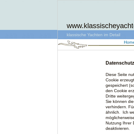
www.klassischeyacht
klassische Yachten im Detail
Hom
Datenschutz
Diese Seite n
Cookie erzeugt
gespeichert (s
den Cookie erz
Dritte weiterg
Sie können die
verhindern. Für
ähnlich. Ich w
möglicherweise
Nutzung Ihrer 
deaktivieren.