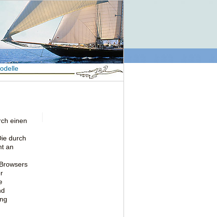
odelle
rch einen
Die durch
ht an
 Browsers
r
e
nd
ung