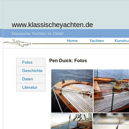
www.klassischeyachten.de
klassische Yachten im Detail
Home
Yachten
Konstru
Pen Duick: Fotos
Fotos
Geschichte
Daten
Literatur