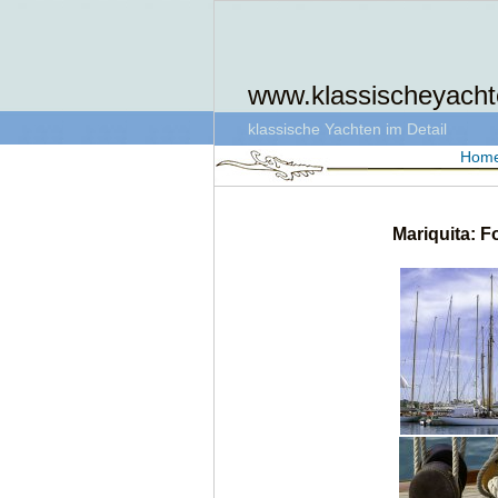
www.klassischeyacht
klassische Yachten im Detail
Hom
Mariquita: F