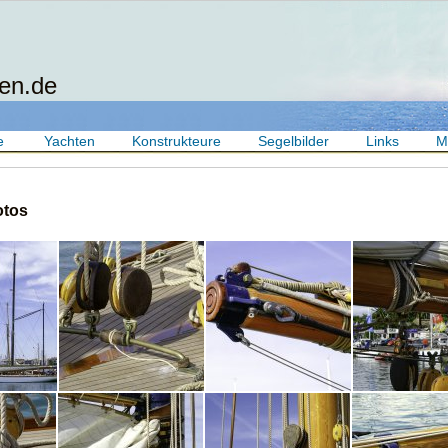
en.de
e
Yachten
Konstrukteure
Segelbilder
Links
M
otos